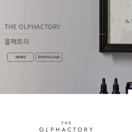
THE OLPHACTORY
올팩토리
MORE
DOWNLOAD